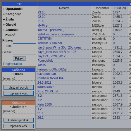
~¤~
Naslov
Uporabnik
E (kCal)
+ Uporabniki
23.10.
Zoella
1427
1
+ Kategorije
22.10.
Zoella
1455.1
1
+ Živila
21.10.
Zoella
1334.5
1
+ Obroki
MyFirst
MEStyle
1127.3
1
+ Jedilniki
Tekma - priprave ;).
alexjug
1153.3
1
kotlet na žaru z zelenjavo
ZVEZDA
0
0
Pomoč
ČETRTEK
potochnik
0
0
Prijava
Jedilnik 3000kcal
kozmy123
0
0
Ime:
day5_pow W na 30g! 20g crea
rasqoo
4291.1
2
day4_lahk mal dol B pri 123
rasqoo
2890.7
3
Geslo:
day123_ud20_2012
rasqoo
1524.5
2
Ponedeljek
drsnoopy
1125.6
1
Registriraj se
kosilo
koskoqw
0
0
kajagov-L60hu56ZqI
kajagov
0
0
Košarica
navaden dan
rambslo
2092.2
2
~ Obrok ~
rambslo-82vulD64
rambslo
0
0
(
prazno
)
24.3.2011
blueye
1063.8
1
koliko kcal?
merika
0
0
KEto 2450kcal
rasqoo
2449
2
8.2.
ultrarunner
2371.3
1
7.2.
ultrarunner
1892.1
1
Košarica
Keto 2500
rasqoo
2507.9
2
~ Jedilnik ~
1.2.
ultrarunner
2924.1
2
(
prazno
)
31.1.
ultrarunner
2471.2
2
26.1
ultrarunner
2333
2