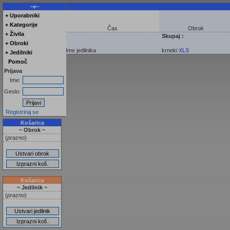
~¤~
+ Uporabniki
+ Kategorije
Čas
Obrok
+ Živila
Skupaj :
+ Obroki
Ime jedilnika
krneki
XLS
+ Jedilniki
Pomoč
Prijava
Ime:
Geslo:
Registriraj se
Košarica
~ Obrok ~
(
prazno
)
Košarica
~ Jedilnik ~
(
prazno
)