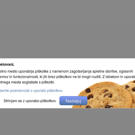
štovani,
etno mesto uporablja piškotke z namenom zagotavljanja spletne storitve, oglasnih
temov in funkcionalnosti, ki jih brez piškotkov ne bi mogli nuditi. Z obiskom in upora
etnega mesta soglašate s piškotki.
berite podrobnosti o uporabi piškotkov.
Nadaljuj
Strinjam se z uporabo piškotkov.