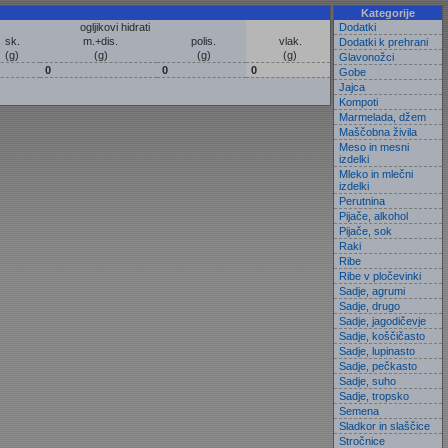
Kategorije
ogljikovi hidrati
Dodatki
sk.
m.+dis.
polis.
vlak.
Dodatki k prehrani
(g)
(g)
(g)
(g)
Glavonožci
0
0
0
Gobe
Jajca
Kompoti
Marmelada, džem
Maščobna živila
Meso in mesni
izdelki
Mleko in mlečni
izdelki
Perutnina
Pijače, alkohol
Pijače, sok
Raki
Ribe
Ribe v pločevinki
Sadje, agrumi
Sadje, drugo
Sadje, jagodičevje
Sadje, koščičasto
Sadje, lupinasto
Sadje, pečkasto
Sadje, suho
Sadje, tropsko
Semena
Sladkor in slaščice
Stročnice