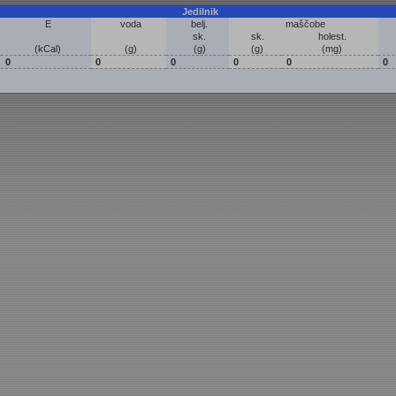
Jedilnik
E
voda
belj.
maščobe
sk.
sk.
holest.
(kCal)
(g)
(g)
(g)
(mg)
0
0
0
0
0
0