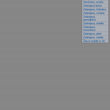
Stročnice, sveže
Zelenjava listna
Zelenjava, čebulice
Zelenjava, cvetna
Zelenjava,
gomoljnice
Zelenjava, izdelki
Zelenjava,
koreninice
Zelenjava, plod
Zelenjava, steblo
Žita in izdelki iz žit