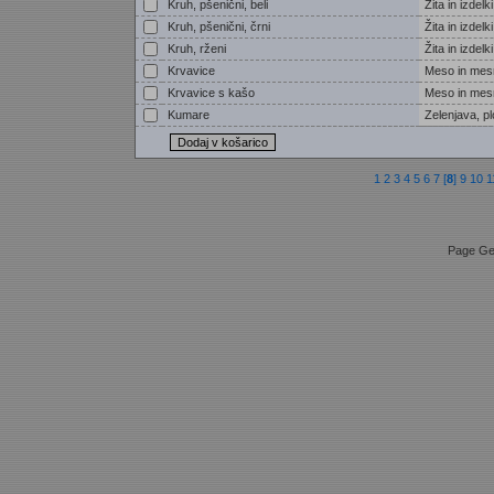
Kruh, pšenični, beli
Žita in izdelki
Kruh, pšenični, črni
Žita in izdelki
Kruh, rženi
Žita in izdelki
Krvavice
Meso in mesn
Krvavice s kašo
Meso in mesn
Kumare
Zelenjava, p
1
2
3
4
5
6
7
[
8
]
9
10
1
Page Ge