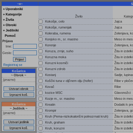
~¤~
S
+ Uporabniki
+ Kategorije
Živilo
Katego
+ Živila
Kokošje, celo
Jajca
+ Obroki
Kokošje, rumenjak
Jajca
+ Jedilniki
Koleraba, rumena
Zelenjava, k
Pomoč
Konjsko m., sr. mastno
Meso in mesn
Prijava
Korenje
Zelenjava, k
Ime:
Koruza, zrnje, suho
Žita in izdelki
Geslo:
Koruzna moka
Žita in izdelki
Koruzni kosmiči
Žita in izdelki
Registriraj se
Koruzni zdrob
Žita in izdelki
Košarica
Kostanj
Sadje, lupina
~ Obrok ~
(
prazno
)
Koščki tuna v oljčnem olju (hofer)
Ribe v pločev
Kovač
Ribe
kozice MSC
Glavonožci
Kozje m., sr. mastno
Meso in mesn
Košarica
Kreatin
Dodatki k pr
~ Jedilnik ~
Krompir
Zelenjava, g
(
prazno
)
Kruh (Pema-nizkokalorični polnozrnati kruh)
Žita in izdelki
Kruh, graham
Žita in izdelki
Kruh, koruzni
Žita in izdelki