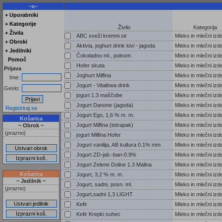
~¤~
+ Uporabniki
+ Kategorije
Živilo
Kategorija
+ Živila
ABC sveži kremni sir
Mleko in mlečni izde
+ Obroki
Aktivia, joghurt drink kivi - jagoda
Mleko in mlečni izde
+ Jedilniki
Čokoladno ml., polnom.
Mleko in mlečni izde
Pomoč
Hofer skuta
Mleko in mlečni izde
Prijava
Joghurt Milfina
Mleko in mlečni izde
Ime:
Jogurt - Vitalinea drink
Mleko in mlečni izde
Geslo:
jogurt 1.3 maščobe
Mleko in mlečni izde
Jogurt Danone (jagoda)
Mleko in mlečni izde
Registriraj se
Jogurt Ego, 1,6 % m. m.
Mleko in mlečni izde
Košarica
Jogurt Milfina (tetrapak)
Mleko in mlečni izde
~ Obrok ~
(
prazno
)
jogurt Milfina Hofer
Mleko in mlečni izde
Jogurt vanilija, AB kultura 0.1% mm
Mleko in mlečni izde
Jogurt ZD-jab.-ban-0.9%
Mleko in mlečni izde
Jogurt Zelene Doline 1.3 Malina
Mleko in mlečni izde
Košarica
Jogurt, 3,2 % m. m.
Mleko in mlečni izde
~ Jedilnik ~
Jogurt, sadni, posn. ml.
Mleko in mlečni izde
(
prazno
)
Jogurt,sadni 1,3 LIGHT
Mleko in mlečni izde
Kefir
Mleko in mlečni izde
Kefir Krepki suhec
Mleko in mlečni izde