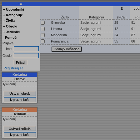
~¤~
E
vod
+ Uporabniki
+ Kategorije
Živilo
Kategorija
(kCal)
(g)
+ Živila
Grenivka
Sadje, agrumi
28
91
+ Obroki
Limona
Sadje, agrumi
12
91
+ Jedilniki
Mandarina
Sadje, agrumi
34
87
Pomoč
Pomaranča
Sadje, agrumi
35
86
Prijava
Ime:
Geslo:
Registriraj se
Košarica
~ Obrok ~
(
prazno
)
Košarica
~ Jedilnik ~
(
prazno
)