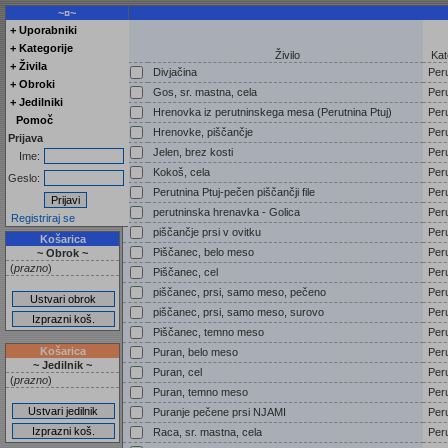
~¤~
+ Uporabniki
+ Kategorije
Živilo
Kat
+ Živila
Divjačina
Per
+ Obroki
Gos, sr. mastna, cela
Per
+ Jedilniki
Hrenovka iz perutninskega mesa (Perutnina Ptuj)
Per
Pomoč
Hrenovke, piščančje
Per
Prijava
Jelen, brez kosti
Per
Ime:
Kokoš, cela
Per
Geslo:
Perutnina Ptuj-pečen piščančji file
Per
perutninska hrenavka - Golica
Per
Registriraj se
piščančje prsi v ovitku
Per
Košarica
Piščanec, belo meso
Per
~ Obrok ~
(
prazno
)
Piščanec, cel
Per
piščanec, prsi, samo meso, pečeno
Per
piščanec, prsi, samo meso, surovo
Per
Piščanec, temno meso
Per
Košarica
Puran, belo meso
Per
~ Jedilnik ~
Puran, cel
Per
(
prazno
)
Puran, temno meso
Per
Puranje pečene prsi NJAMI
Per
Raca, sr. mastna, cela
Per