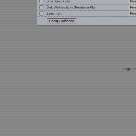
Srna, brez kosti
Per
Šink Wellnes lahki (Perutnina Ptuj)
Per
Zajec, divji
Per
Page Ge