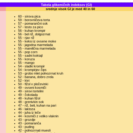
Tabela glikemičnih indeksov (GI)
srednje visok GI je med 40 in 60
60 - sirova pica
59 - borovničeva torta
57 - pomarančni sok
57 - testo za pico
56 - kuhan krompir
56 - bel riž, dolgozrnat
55 - rjav riž
55 - keksi iz ovsene moke
55 - jagodna marmelada
55 - marelična marmelada
55 - pop corn
55 - sadni koktajl
55 - koruza
55 - mango
54 - sladki krompir
54 - krompirjev čips
53 - grobo mlet polnozrnat kruh
52 - banana, dobro zrela
52 - kivi
50 - fižol v pločevinki
49 - ovseni kosmiči
49 - sirovi tortelini
49 - čokolada
48 - kuhan fižol
48 - grenivkin sok
47 - riž, beli, kuhan na pari
46 - laktoza
44 - juha iz leče
44 - kosmiči z veliko vlaknin
43 - grozdje
43 - pomaranča
43 - puding
42 - polnozrnati muesli