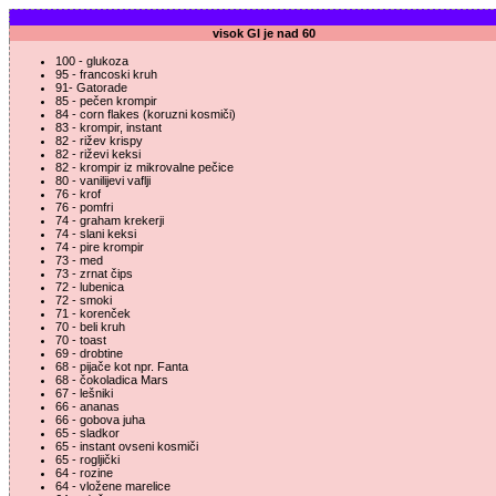
visok GI je nad 60
100 - glukoza
95 - francoski kruh
91- Gatorade
85 - pečen krompir
84 - corn flakes (koruzni kosmiči)
83 - krompir, instant
82 - rižev krispy
82 - riževi keksi
82 - krompir iz mikrovalne pečice
80 - vanilijevi vaflji
76 - krof
76 - pomfri
74 - graham krekerji
74 - slani keksi
74 - pire krompir
73 - med
73 - zrnat čips
72 - lubenica
72 - smoki
71 - korenček
70 - beli kruh
70 - toast
69 - drobtine
68 - pijače kot npr. Fanta
68 - čokoladica Mars
67 - lešniki
66 - ananas
66 - gobova juha
65 - sladkor
65 - instant ovseni kosmiči
65 - rogljički
64 - rozine
64 - vložene marelice