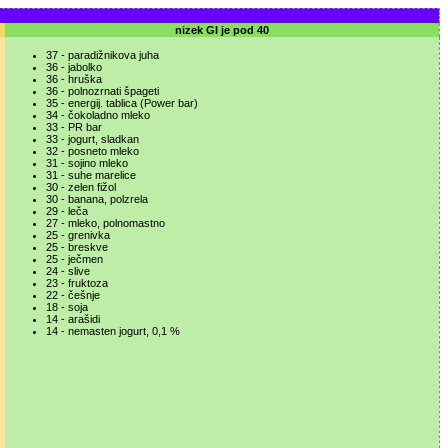
nizek GI je pod 40
37 - paradižnikova juha
36 - jabolko
36 - hruška
36 - polnozrnati špageti
35 - energij. tablica (Power bar)
34 - čokoladno mleko
33 - PR bar
33 - jogurt, sladkan
32 - posneto mleko
31 - sojino mleko
31 - suhe marelice
30 - zelen fižol
30 - banana, polzrela
29 - leča
27 - mleko, polnomastno
25 - grenivka
25 - breskve
25 - ječmen
24 - slive
23 - fruktoza
22 - češnje
18 - soja
14 - arašidi
14 - nemasten jogurt, 0,1 %