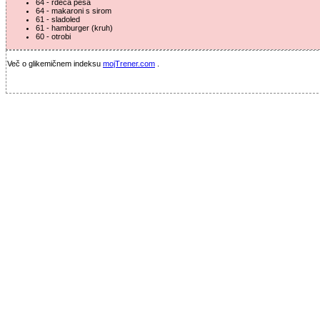
64 - rdeča pesa
64 - makaroni s sirom
61 - sladoled
61 - hamburger (kruh)
60 - otrobi
Več o glikemičnem indeksu
mojTrener.com
.